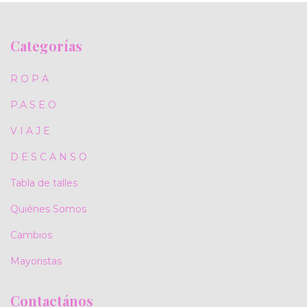
Categorías
R O P A
P.A S E O
V I A J E
D E S C A N S O
Tabla de talles
Quiénes Somos
Cambios
Mayoristas
Contactános