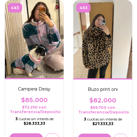
4X3
4X3
Campera Deisy
Buzo print oni
$85.000
$82.000
$72.250
con
$69.700
con
Transferencia/Deposito
Transferencia/Deposito
3
cuotas sin interés de
3
cuotas sin interés de
$28.333,33
$27.333,33