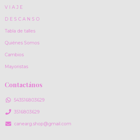
V I A J E
D E S C A N S O
Tabla de talles
Quiénes Somos
Cambios
Mayoristas
Contactános
543516803629
3516803629
canearg.shop@gmail.com