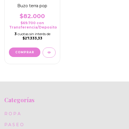
Buzo terra pop
$82.000
$69.700
con
Transferencia/Deposito
3
cuotas sin interés de
$27.333,33
COMPRAR
Categorías
R O P A
P.A S E O