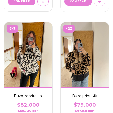
COMPRAR
COMPRAR
4X3
4X3
Buzo zebrita oni
Buzo print Kiki
$82.000
$79.000
$69.700
con
$67.150
con