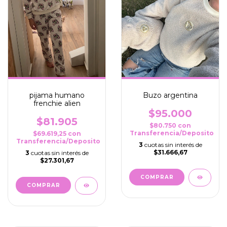
pijama humano
Buzo argentina
frenchie alien
$95.000
$81.905
$80.750
con
Transferencia/Deposito
$69.619,25
con
Transferencia/Deposito
3
cuotas sin interés de
$31.666,67
3
cuotas sin interés de
$27.301,67
COMPRAR
COMPRAR