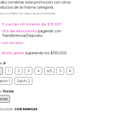
dés combinar esta promoción con otros
oductos de la misma categoría.
 acumulable con algunas promociones
3
cuotas sin interés de
$13.337
15% de descuento
pagando con
Transferencia/Deposito
r más detalles
Envío gratis
superando los
$150.000
le:
0
0
1
2
3
4
4/5
5
6
alchi 1
Salchi 2
b:
fucsia
ucsia
POLOGIA:
CON MANGAS