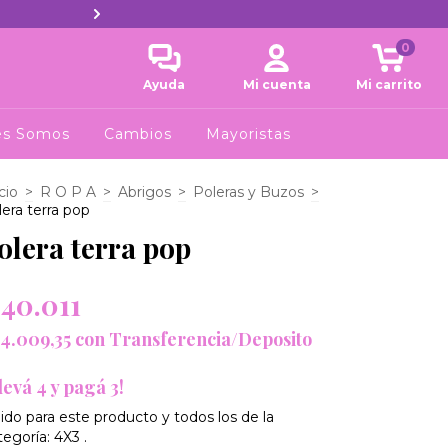
15%OFF CON TRAN
0
Ayuda
Mi cuenta
Mi carrito
es Somos
Cambios
Mayoristas
cio
>
R O P A
>
Abrigos
>
Poleras y Buzos
>
lera terra pop
olera terra pop
40.011
4.009,35
con
Transferencia/Deposito
levá 4 y pagá 3!
lido para este producto y todos los de la
tegoría: 4X3 .