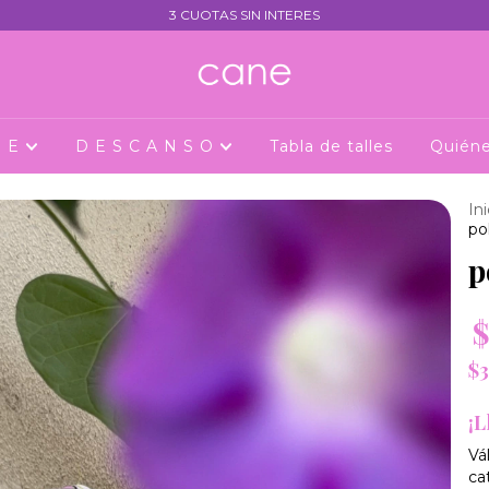
3 CUOTAS SIN INTERES
J E
D E S C A N S O
Tabla de talles
Quién
Ini
po
p
$
$3
¡L
Vá
ca