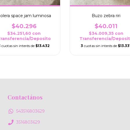
olera space jam luminosa
Buzo zebra riri
$40.296
$40.011
$34.251,60
con
$34.009,35
con
ransferencia/Deposito
Transferencia/Deposi
3
cuotas sin interés de
$13.432
3
cuotas sin interés de
$13.33
Contactános
543516803629
3516803629