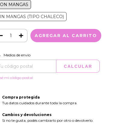
CON MANGAS
IN MANGAS (TIPO CHALECO)
CAMBIAR CP
regas para el CP:
Medios de envío
CALCULAR
sé mi código postal
Compra protegida
Tus datos cuidados durante toda la compra.
Cambios y devoluciones
Si no te gusta, podés cambiarlo por otro o devolverlo.