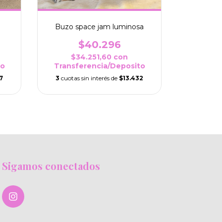
Buzo space jam luminosa
$40.296
$34.251,60
con
$3
to
Transferencia/Deposito
Transf
7
3
cuotas sin interés de
$13.432
3
cuotas 
Sigamos conectados