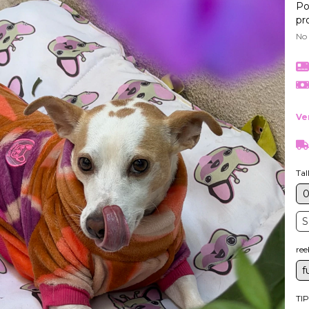
Po
pr
No
Ve
Tal
S
ree
f
TI