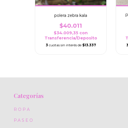
ta
polera zebra kala
P
8
$40.011
con
$34.009,35
con
eposito
Transferencia/Deposito
T
$14.089,33
3
cuotas sin interés de
$13.337
Categorías
R O P A
P.A S E O