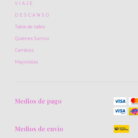
V I A J E
D E S C A N S O
Tabla de talles
Quiénes Somos
Cambios
Mayoristas
Medios de pago
Medios de envío